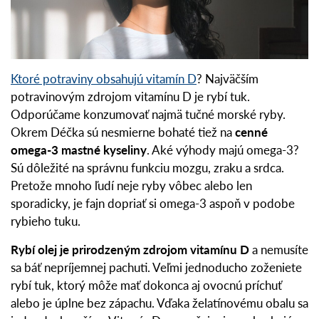
Ktoré potraviny obsahujú vitamín D
? Najväčším
potravinovým zdrojom vitamínu D je rybí tuk.
Odporúčame konzumovať najmä tučné morské ryby.
Okrem Déčka sú nesmierne bohaté tiež na
cenné
omega-3 mastné kyseliny
. Aké výhody majú omega-3?
Sú dôležité na správnu funkciu mozgu, zraku a srdca.
Pretože mnoho ľudí neje ryby vôbec alebo len
sporadicky, je fajn dopriať si omega-3 aspoň v podobe
rybieho tuku.
Rybí olej je prirodzeným zdrojom vitamínu D
a nemusíte
sa báť nepríjemnej pachuti. Veľmi jednoducho zoženiete
rybí tuk, ktorý môže mať dokonca aj ovocnú príchuť
alebo je úplne bez zápachu. Vďaka želatínovému obalu sa