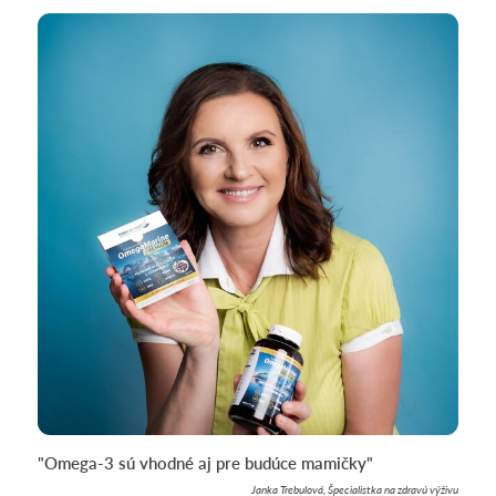
"Omega-3 sú vhodné aj pre budúce mamičky"
Janka Trebulová, Špecialistka na zdravú výživu