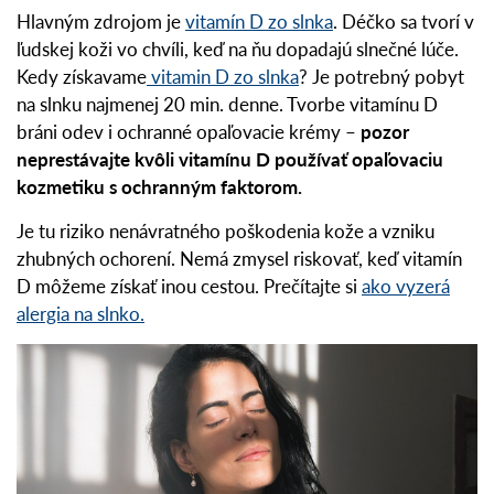
Hlavným zdrojom je
vitamín D zo slnka
. Déčko sa tvorí v
ľudskej koži vo chvíli, keď na ňu dopadajú slnečné lúče.
Kedy získavame
vitamin D zo slnka
? Je potrebný pobyt
na slnku najmenej 20 min. denne. Tvorbe vitamínu D
bráni odev i ochranné opaľovacie krémy –
pozor
neprestávajte kvôli vitamínu D používať opaľovaciu
kozmetiku s ochranným faktorom.
Je tu riziko nenávratného poškodenia kože a vzniku
zhubných ochorení. Nemá zmysel riskovať, keď vitamín
D môžeme získať inou cestou. Prečítajte si
ako vyzerá
alergia na slnko.