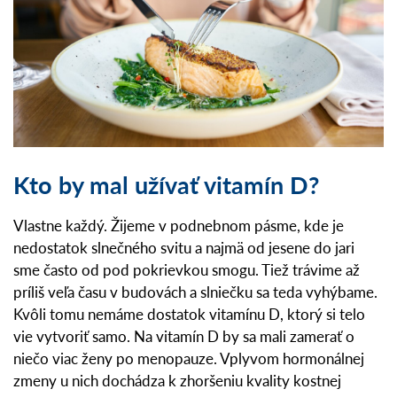
Kto by mal užívať vitamín D?
Vlastne každý. Žijeme v podnebnom pásme, kde je
nedostatok slnečného svitu a najmä od jesene do jari
sme často od pod pokrievkou smogu. Tiež trávime až
príliš veľa času v budovách a slniečku sa teda vyhýbame.
Kvôli tomu nemáme dostatok vitamínu D, ktorý si telo
vie vytvoriť samo. Na vitamín D by sa mali zamerať o
niečo viac ženy po menopauze. Vplyvom hormonálnej
zmeny u nich dochádza k zhoršeniu kvality kostnej