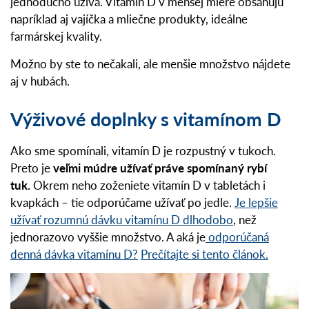
jednoducho užíva. Vitamín D v menšej miere obsahujú
napríklad aj vajíčka a mliečne produkty, ideálne
farmárskej kvality.
Možno by ste to nečakali, ale menšie množstvo nájdete
aj v hubách.
Výživové doplnky s vitamínom D
Ako sme spomínali, vitamín D je rozpustný v tukoch.
Preto je
veľmi múdre užívať práve spomínaný rybí
tuk.
Okrem neho zoženiete vitamín D v tabletách i
kvapkách – tie odporúčame užívať po jedle.
Je lepšie
užívať rozumnú dávku vitamínu D dlhodobo
, než
jednorazovo vyššie množstvo. A aká je
odporúčaná
denná dávka vitamínu D?
Prečítajte si tento článok.