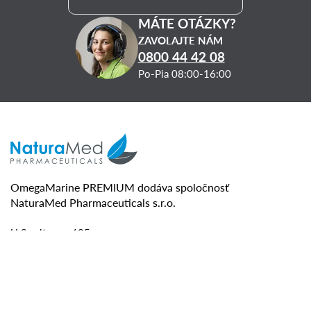
MÁTE OTÁZKY?
ZAVOLAJTE NÁM
0800 44 42 08
Po-Pia 08:00-16:00
OmegaMarine PREMIUM dodáva spoločnosť
NaturaMed Pharmaceuticals s.r.o.
U Smaltovny 625
370 01 České Budějovice
IČO: 26106965
Spoločnosť vedená pod spisovou značkou
C 14379 u Krajského súdu v Českých Budějoviciach
www.naturamed.sk