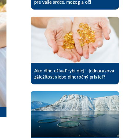
pre vaše srdce, mozog a oči
Ako dlho užívať rybí olej - jednorazová
záležitosť alebo dlhoročný priateľ?