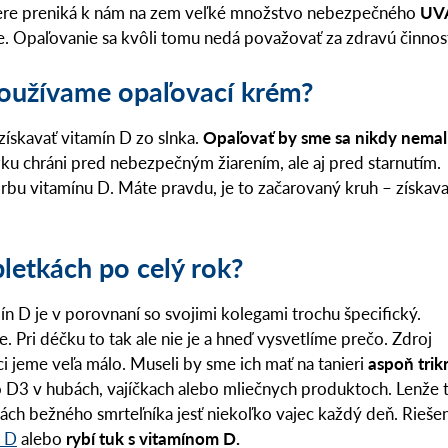
diere preniká k nám na zem veľké množstvo nebezpečného
UV
. Opaľovanie sa kvôli tomu nedá považovať za zdravú činnos
používame opaľovací krém?
získavať vitamín D zo slnka.
Opaľovať by sme sa nikdy nemal
ku chráni pred nebezpečným žiarením, ale aj pred starnutím.
orbu vitamínu D. Máte pravdu, je to začarovaný kruh – získava
letkách po celý rok?
 D je v porovnaní so svojimi kolegami trochu špecifický.
 Pri déčku to tak ale nie je a hneď vysvetlíme prečo. Zdroj
i jeme veľa málo. Museli by sme ich mať na tanieri
aspoň trik
 D3 v hubách, vajíčkach alebo mliečnych produktoch. Lenže 
silách bežného smrteľníka jesť niekoľko vajec každý deň. Rieše
n D
alebo
rybí tuk s vitamínom D.