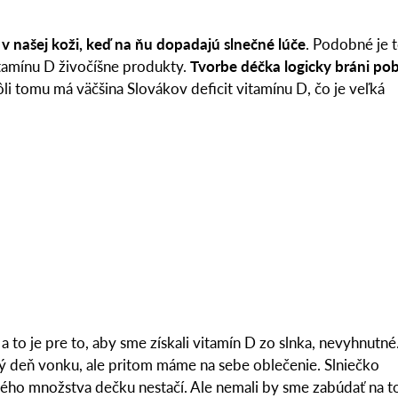
 v našej koži, keď na ňu dopadajú slnečné lúče
. Podobné je 
itamínu D živočíšne produkty.
Tvorbe déčka logicky bráni po
ôli tomu má väčšina Slovákov deficit vitamínu D, čo je veľká
 to je pre to, aby sme získali vitamín D zo slnka, nevyhnutné
lý deň vonku, ale pritom máme na sebe oblečenie. Slniečko
očného množstva dečku nestačí. Ale nemali by sme zabúdať na t