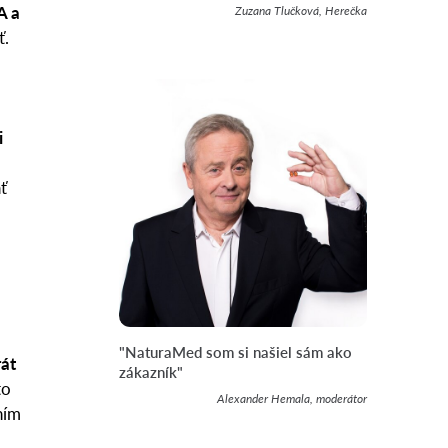
A a
Zuzana Tlučková, Herečka
ť.
i
ť
"NaturaMed som si našiel sám ako
rát
zákazník"
to
Alexander Hemala, moderátor
ním