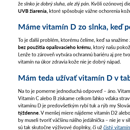
že
slnko je dobrý sluha, ale zlý pán
. Kvôli ozónovej 
UVB žiarenia,
ktoré spôsobuje vážne ochorenia kože
Máme vitamín D zo slnka, keď 
To je ďalší problém, ktorému čelíme, keď sa snažíme 
bez použitia opaľovacieho krému
, ktorý našu pokož
Lenže to zároveň vytvára ochrannú bariéru aj pre tv
vitamín na úkor zdravia kože nie je dobrý nápad.
Mám teda užívať vitamín D v tab
Na to je pomerne jednoduchá odpoveď – áno. Vitamín
Vitamín C alebo B získame celkom ľahko vďaka strave.
vitamínu D je predovšetkým rybí tuk a rýb my Slovác
týždenne
. V menšej miere nájdeme vitamín D2 alebo
by museli tvoriť väčšinu nášho jedálnička – nie je v 
sú tak skutočne výživové doplnky, či už
čistý vitamí