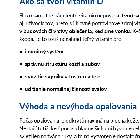
Ako sa tvorí vitamín D
Slnko samotné nám tento vitamín neposiela.
Tvorí sa
aj u živočíchov, preto sú hlavné potravinové zdroj v
v budovách či vrstvy oblečenia, keď sme vonku
. Kv
škoda. Je to totiž nenahraditeľný vitamín pre:
• imunitný systém
• správnu štruktúru kostí a zubov
• využitie vápnika a fosforu v tele
• udržanie normálnej činnosti svalov
Výhoda a nevýhoda opaľovania
Počas opaľovania je odkrytá maximálna plocha kože, a
Nestačí totiž, keď počas chladnejších dní bývame ce
svieti len na tvár a ruky, a to na vytvorenie dostat