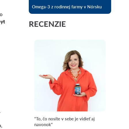
Omega-3 z rodinnej farmy v Nórsku
to
byt
RECENZIE
.
"To, čo nosíte v sebe je vidieť aj
navonok"
o,