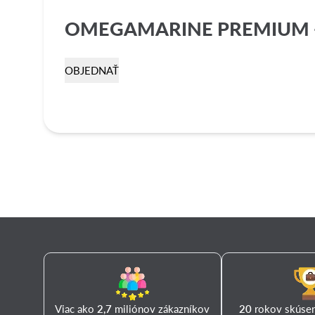
OMEGAMARINE PREMIUM 
OBJEDNAŤ
Viac ako
2,7
miliónov zákazníkov
20
rokov skúseno