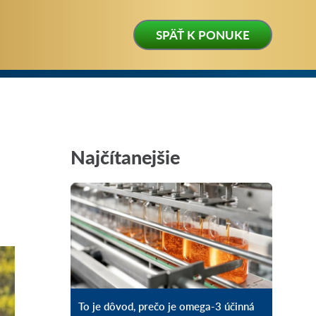
SPÄŤ K PONUKE
Najčítanejšie
To je dôvod, prečo je omega-3 účinná