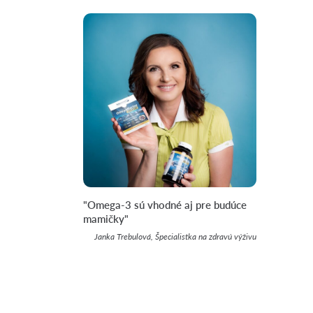
"Omega-3 sú vhodné aj pre budúce
mamičky"
Janka Trebulová, Špecialistka na zdravú výživu