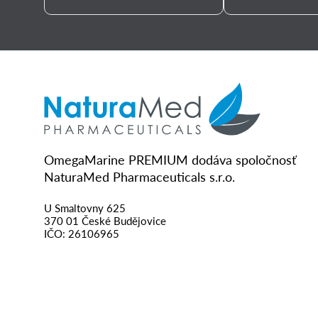
OmegaMarine PREMIUM dodáva spoločnosť
NaturaMed Pharmaceuticals s.r.o.
U Smaltovny 625
370 01 České Budějovice
IČO: 26106965
Spoločnosť vedená pod spisovou značkou
C 14379 u Krajského súdu v Českých Budějoviciach
www.naturamed.sk