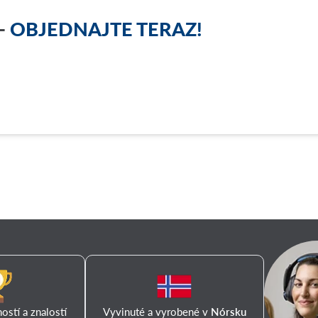
-
OBJEDNAJTE TERAZ!
stí a znalostí
Vyvinuté a vyrobené v
Nórsku