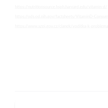
https://nutritionsource.hsph.harvard.edu/vitamin-d/
https://ods.od.nih.gov/factsheets/VitaminD-Consu
https://www.szpi.gov.cz/clanek/voditka-k-problema