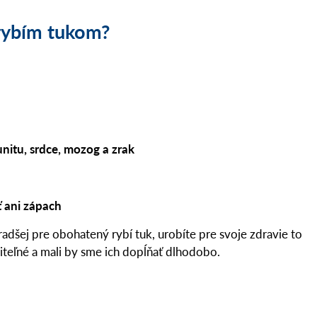
 rybím tukom?
itu, srdce, mozog a zrak
 ani zápach
radšej pre obohatený rybí tuk, urobíte pre svoje zdravie to
iteľné a mali by sme ich dopĺňať dlhodobo.