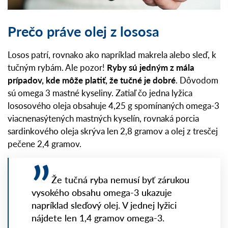
Prečo práve olej z lososa
Losos patrí, rovnako ako napríklad makrela alebo sleď, k
tučným rybám. Ale pozor!
Ryby sú jedným z mála
prípadov, kde môže platiť, že tučné je dobré
. Dôvodom
sú omega 3 mastné kyseliny. Zatiaľ čo jedna lyžica
lososového oleja obsahuje 4,25 g spomínaných omega-3
viacnenasýtených mastných kyselín, rovnaká porcia
sardinkového oleja skrýva len 2,8 gramov a olej z tresčej
pečene 2,4 gramov.
Že tučná ryba nemusí byť zárukou
vysokého obsahu omega-3 ukazuje
napríklad sleďový olej. V jednej lyžici
nájdete len 1,4 gramov omega-3.