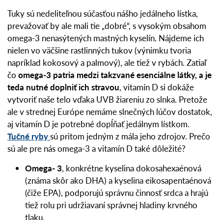
Tuky sú nedeliteľnou súčasťou nášho jedálneho lístka,
prevažovať by ale mali tie „dobré“, s vysokým obsahom
omega-3 nenasýtených mastných kyselín. Nájdeme ich
nielen vo väčšine rastlinných tukov (výnimku tvoria
napríklad kokosový a palmový), ale tiež v rybách. Zatiaľ
čo
omega-3 patria medzi takzvané esenciálne látky, a je
teda nutné doplniť ich stravou
, vitamín D si dokáže
vytvoriť naše telo vďaka UVB žiareniu zo slnka. Pretože
ale v strednej Európe nemáme slnečných lúčov dostatok,
aj vitamín D je potrebné dopĺňať jedálnym lístkom.
Tučné ryby
sú pritom jedným z mála jeho zdrojov. Prečo
sú ale pre nás omega-3 a vitamín D také dôležité?
Omega- 3
, konkrétne kyselina dokosahexaénová
(známa skôr ako DHA) a kyselina eikosapentaénová
(čiže EPA), podporujú správnu činnosť srdca a hrajú
tiež rolu pri udržiavaní správnej hladiny krvného
tlaku.