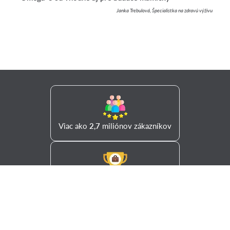
Janka Trebulová, Špecialistka na zdravú výživu
Viac ako
2,7
miliónov zákazníkov
20
rokov skúseností a znalostí