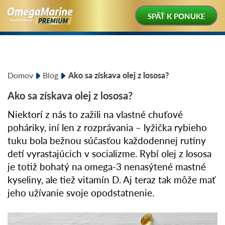
SPÄŤ K PONUKE
Domov
Blog
Ako sa získava olej z lososa?
Ako sa získava olej z lososa?
Niektorí z nás to zažili na vlastné chuťové
poháriky, iní len z rozprávania – lyžička rybieho
tuku bola bežnou súčasťou každodennej rutiny
detí vyrastajúcich v socializme. Rybí olej z lososa
je totiž bohatý na omega-3 nenasýtené mastné
kyseliny, ale tiež vitamín D. Aj teraz tak môže mať
jeho užívanie svoje opodstatnenie.