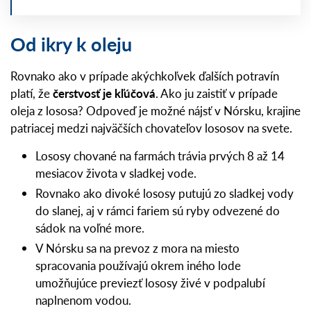
Od ikry k oleju
Rovnako ako v prípade akýchkoľvek ďalších potravín
platí, že
čerstvosť je kľúčová
. Ako ju zaistiť v prípade
oleja z lososa? Odpoveď je možné nájsť v Nórsku, krajine
patriacej medzi najväčších chovateľov lososov na svete.
Lososy chované na farmách trávia prvých 8 až 14
mesiacov života v sladkej vode.
Rovnako ako divoké lososy putujú zo sladkej vody
do slanej, aj v rámci fariem sú ryby odvezené do
sádok na voľné more.
V Nórsku sa na prevoz z mora na miesto
spracovania používajú okrem iného lode
umožňujúce previezť lososy živé v podpalubí
naplnenom vodou.